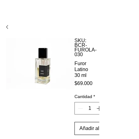
SKU:
BCR-
FUROLA-
030
Furor
Latino
30 ml
Precio
$69.000
Cantidad
*
Añadir al carrito