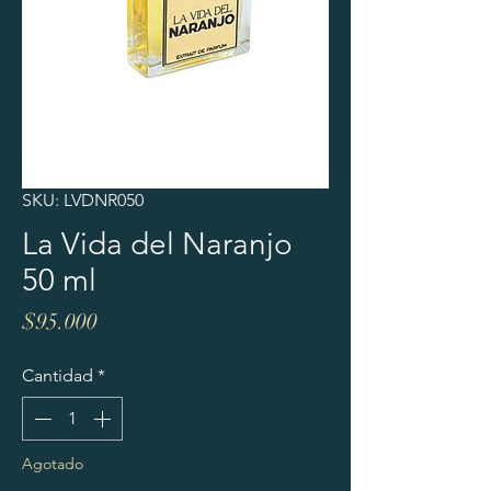
SKU: LVDNR050
La Vida del Naranjo
50 ml
Precio
$95.000
Cantidad
*
Agotado