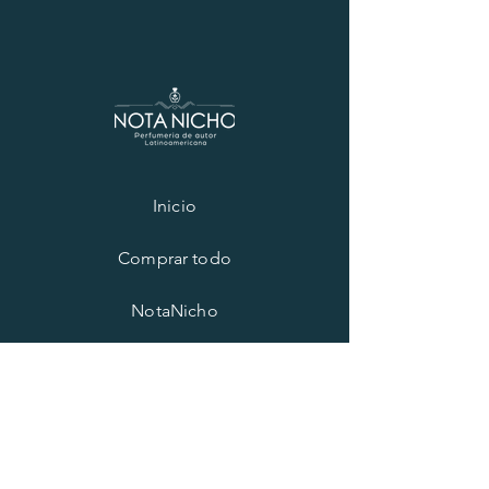
Maximiliano Cifuentes
Inicio
Comprar todo
NotaNicho
Los productos
Contacto
RRSS