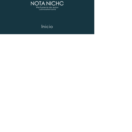
Inicio
Comprar todo
NotaNicho
Los productos
Contacto
RRSS
Facebook
Instagram